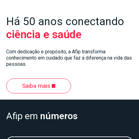
Há 50 anos conectando
ciência e saúde
Com dedicação e propósito, a Afip transforma
conhecimento em cuidado que faz a diferença na vida das
pessoas.
Saiba mais
Slide 2 of 3.
Afip em
números