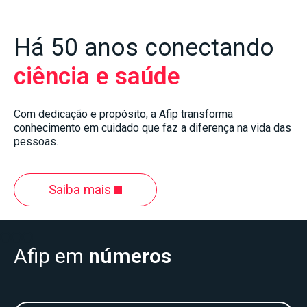
Há 50 anos conectando
ciência e saúde
Com dedicação e propósito, a Afip transforma
conhecimento em cuidado que faz a diferença na vida das
pessoas.
Saiba mais
Slide 2 of 3.
Afip em
números