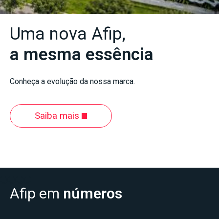
Uma nova Afip,
a mesma essência
Conheça a evolução da nossa marca.
Saiba mais
Slide 2 of 4.
Afip em
números