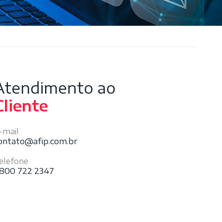
Atendimento ao
Cliente
-mail
ontato@afip.com.br
elefone
800 722 2347