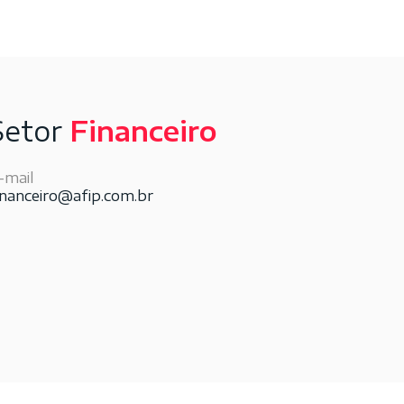
Setor
Financeiro
-mail
inanceiro@afip.com.br