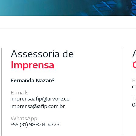
Assessoria de
Imprensa
Fernanda Nazaré
E
c
E-mails
imprensaafip@arvore.cc
T
0
imprensa@afip.com.br
WhatsApp
+55 (31) 98828-4723