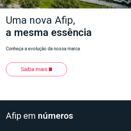
Uma nova Afip,
a mesma essência
Conheça a evolução da nossa marca.
Saiba mais
Slide 2 of 4.
Afip em
números