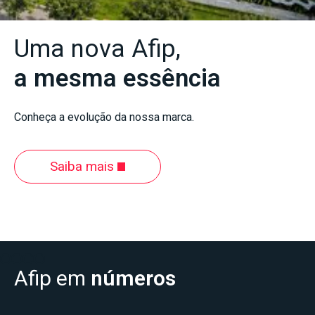
Uma nova Afip,
a mesma essência
Conheça a evolução da nossa marca.
Saiba mais
Slide 2 of 4.
Afip em
números